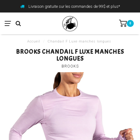
Livraison gratuite sur les commandes de 99$ et plus*
0
Accueil
/
Chandail F Luxe manches longues
BROOKS CHANDAIL F LUXE MANCHES
LONGUES
BROOKS