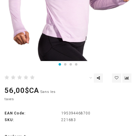
56,00$CA
Sans les
taxes
EAN Code:
195394468700
SKU:
221683