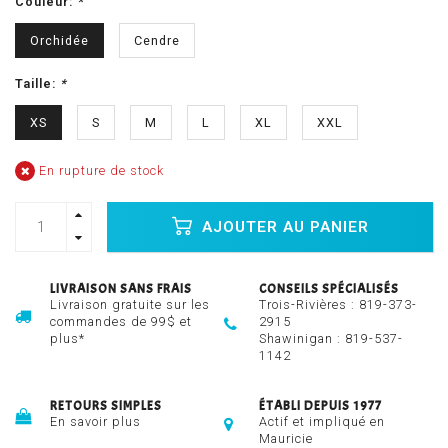
Couleur:
*
Orchidée
Cendre
Taille:
*
XS
S
M
L
XL
XXL
En rupture de stock
AJOUTER AU PANIER
LIVRAISON SANS FRAIS
CONSEILS SPÉCIALISÉS
Livraison gratuite sur les
Trois-Rivières :
819-373-
commandes de 99$ et
2915
plus*
Shawinigan :
819-537-
1142
RETOURS SIMPLES
ÉTABLI DEPUIS 1977
En savoir plus
Actif et impliqué en
Mauricie