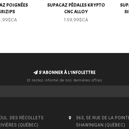
AZ POIGNÉES
SUPACAZ PÉDALES KRYPTO
SUP
GRIZIPS
CNC ALLOY
S
4,99$CA
159,99$CA
S'ABONNER À L'INFOLETTRE
Et restez informé de nos dernières offres
BOUL. DES RÉCOLLETS
363, 5E RUE DE LA POINT
RIVIÈRES (QUÉBEC)
SHAWINIGAN (QUÉBEC)