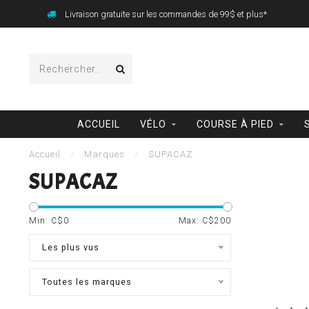
Livraison gratuite sur les commandes de 99$ et plus*
ACCUEIL
VÉLO
COURSE À PIED
Accueil
/
Marques
/
SUPACAZ
SUPACAZ
Min: C$
0
Max: C$
200
Les plus vus
Toutes les marques