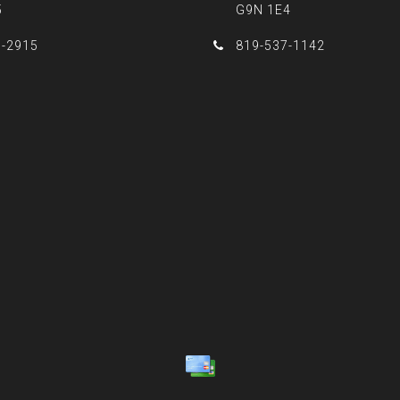
5
G9N 1E4
3-2915
819-537-1142