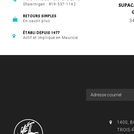
Shawinigan :
819-537-1142
SUPAC
RETOURS SIMPLES
3
En savoir plus
ÉTABLI DEPUIS 1977
Actif et impliqué en Mauricie
1400, 
TROIS-