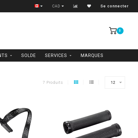
Trois-Rivières et Shawinigan
CAD
Se connecter
0
NTS
SOLDE
SERVICES
MARQUES
7 Produits
12