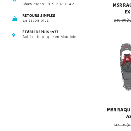
Shawinigan :
819-537-1142
MSR RA
EX
RETOURS SIMPLES
En savoir plus
349,99$
ÉTABLI DEPUIS 1977
Actif et impliqué en Mauricie
MSR RAQUE
A
509,99$