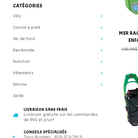
CATÉGORIES
Vélo
Course à pied
MSR RA
Ski de fond
ENF
109,99
Randonnée
Nutrition
Vêtements
Service
Solde
LIVRAISON SANS FRAIS
Livraison gratuite sur les commandes
de 99$ et plus*
CONSEILS SPÉCIALISÉS
Trois-Rivières :
819-373-2915