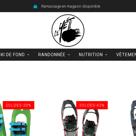
Ramassage en magasin disponible
SKI DE FOND
RANDONNÉE
NUTRITION
VÊTEME
SOLDES-20%
SOLDES-43%