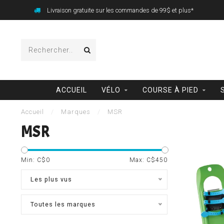
Livraison gratuite sur les commandes de 99$ et plus*
ACCUEIL
VÉLO
COURSE À PIED
Accueil
/
Marques
/
MSR
MSR
Min: C$
0
Max: C$
450
Les plus vus
Toutes les marques