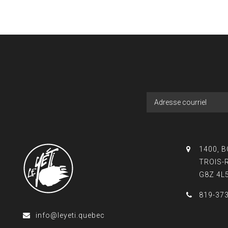
1400, 
TROIS-
G8Z 4L
819-37
info@leyeti.quebec