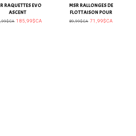
R RAQUETTES EVO
MSR RALLONGES DE
ASCENT
FLOTTAISON POUR
RAQUETTES REVO
185,99$CA
71,99$CA
9,99$CA
89,99$CA