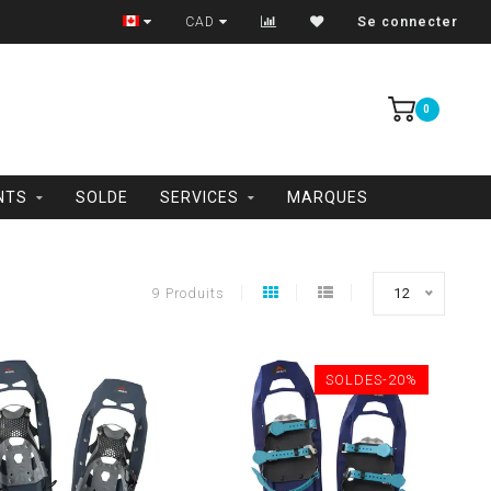
Trois-Rivières et Shawinigan
CAD
Se connecter
0
NTS
SOLDE
SERVICES
MARQUES
9 Produits
12
SOLDES-20%