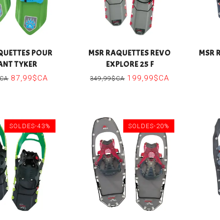
QUETTES POUR
MSR RAQUETTES REVO
MSR 
ANT TYKER
EXPLORE 25 F
87,99$CA
199,99$CA
$CA
349,99$CA
SOLDES-43%
SOLDES-20%