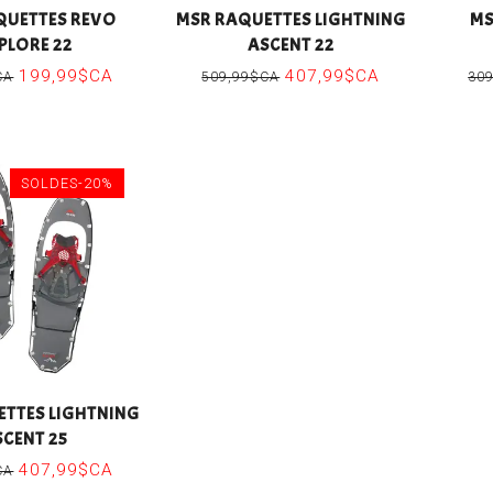
QUETTES REVO
MSR RAQUETTES LIGHTNING
MS
PLORE 22
ASCENT 22
199,99$CA
407,99$CA
CA
509,99$CA
30
SOLDES-20%
TTES LIGHTNING
SCENT 25
407,99$CA
CA