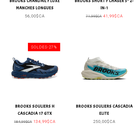
BROOKS CHANDAIL F LUXE
BROOKS SHORT F CHASER 5" 2-
MANCHES LONGUES
IN-1
56,00$CA
41,99$CA
71,99$CA
SOLDES-27%
BROOKS SOULIERS H
BROOKS SOULIERS CASCADIA
CASCADIA 17 GTX
ELITE
134,99$CA
250,00$CA
184,99$CA