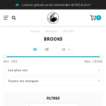
Livraison gratuite sur les commandes de 99$ et plus*
0
Accueil
/
Marques
/
BROOKS
BROOKS
12
Min: C$
0
Max: C$
300
Les plus vus
Toutes les marques
FILTRES