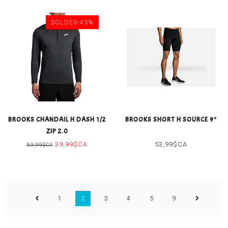
SOLDES-43%
BROOKS CHANDAIL H DASH 1/2
BROOKS SHORT H SOURCE 9"
ZIP 2.0
39,99$CA
53,99$CA
69,99$CA
1
2
3
4
5
9