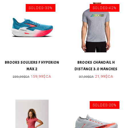
SOLDES-33%
SOLDES-42%
BROOKS SOULIERS F HYPERION
BROOKS CHANDAIL H
MAX 2
DISTANCE 3.0 MANCHES
COURTES
159,99$CA
21,99$CA
239,99$CA
37,99$CA
SOLDES-20%