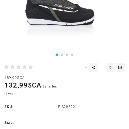
189,99$CA
132,99$CA
Sans les
taxes
SKU:
FIS28522
Size: