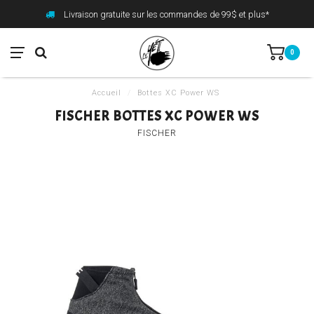
Livraison gratuite sur les commandes de 99$ et plus*
0
Accueil
/
Bottes XC Power WS
FISCHER BOTTES XC POWER WS
FISCHER