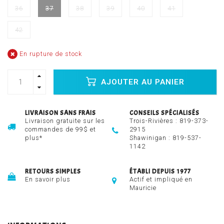
36
37
38
39
40
41
42
En rupture de stock
AJOUTER AU PANIER
LIVRAISON SANS FRAIS
CONSEILS SPÉCIALISÉS
Livraison gratuite sur les
Trois-Rivières :
819-373-
commandes de 99$ et
2915
plus*
Shawinigan :
819-537-
1142
RETOURS SIMPLES
ÉTABLI DEPUIS 1977
En savoir plus
Actif et impliqué en
Mauricie