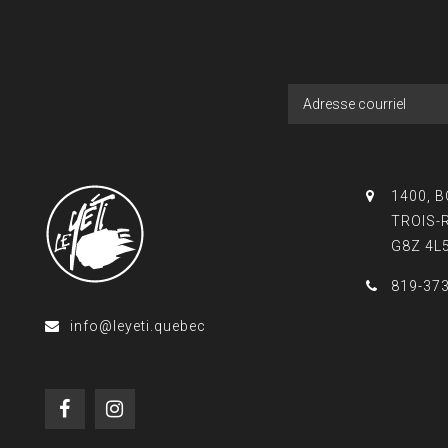
1400, 
TROIS-
G8Z 4L
819-37
info@leyeti.quebec