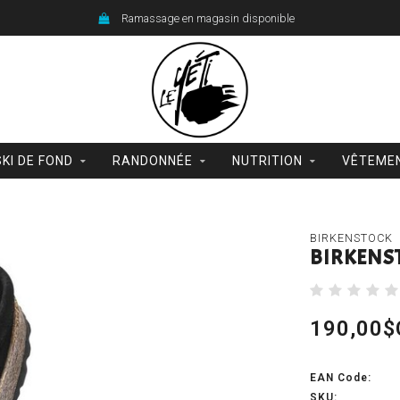
Ramassage en magasin disponible
SKI DE FOND
RANDONNÉE
NUTRITION
VÊTEME
BIRKENSTOCK
BIRKENST
190,00$
EAN Code:
SKU: