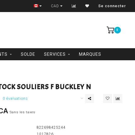
Trois-Rivières et Shawinigan
CAD
Se connecter
0
NTS
SOLDE
SERVICES
MARQUES
OCK SOULIERS F BUCKLEY N
0 évaluations
CA
Sans les taxes
822698425244
1017826