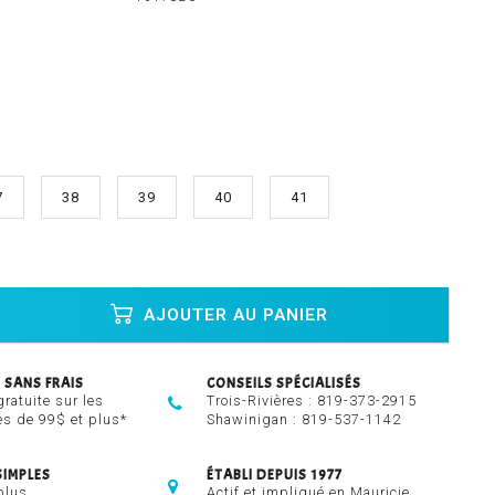
7
38
39
40
41
AJOUTER AU PANIER
 SANS FRAIS
CONSEILS SPÉCIALISÉS
gratuite sur les
Trois-Rivières :
819-373-2915
 de 99$ et plus*
Shawinigan :
819-537-1142
SIMPLES
ÉTABLI DEPUIS 1977
plus
Actif et impliqué en Mauricie