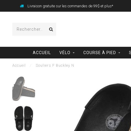
Livraison gratuite sur les commandes de 99$ et plus*
ACCUEIL
VÉLO
COURSE À PIED
Accueil
/
Souliers F Buckley N