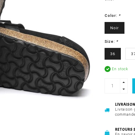
Color:
*
Noir
Size:
*
36
3
En stock
LIVRAISON
Livraison 
commandes
RETOURS 
En savoir 