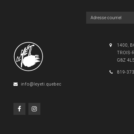
1400, 
TROIS-
G8Z 4L
819-37
info@leyeti.quebec