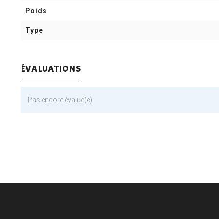
Poids
Type
ÉVALUATIONS
Pas encore évalué(e)