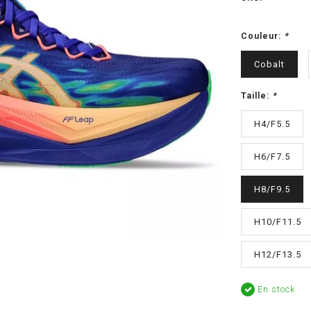
Couleur:
*
Cobalt
Taille:
*
H4/F5.5
H6/F7.5
H8/F9.5
H10/F11.5
H12/F13.5
En stock