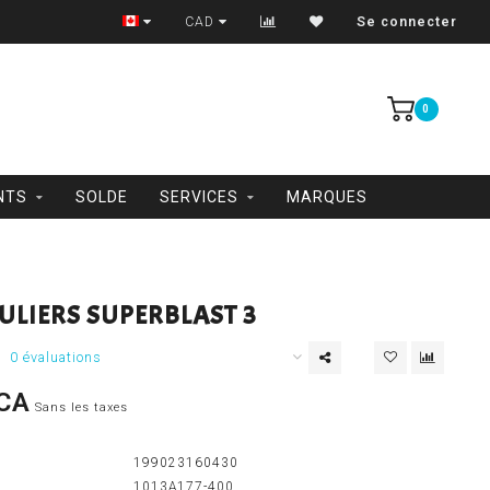
Trois-Rivières et Shawinigan
CAD
Se connecter
0
NTS
SOLDE
SERVICES
MARQUES
ULIERS SUPERBLAST 3
0 évaluations
CA
Sans les taxes
199023160430
1013A177-400