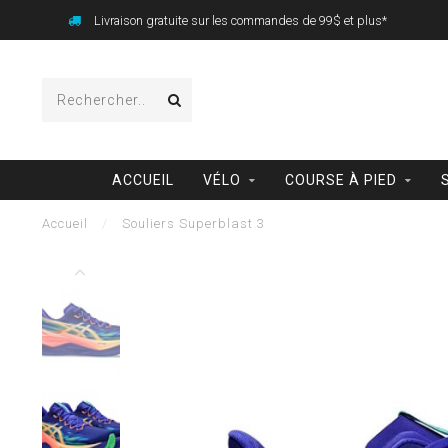
Livraison gratuite sur les commandes de 99$ et plus*
ACCUEIL
VÉLO
COURSE À PIED
Accueil
/
Souliers Superblast 3