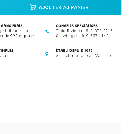
AJOUTER AU PANIER
 SANS FRAIS
CONSEILS SPÉCIALISÉS
gratuite sur les
Trois-Rivières :
819-373-2915
 de 99$ et plus*
Shawinigan :
819-537-1142
SIMPLES
ÉTABLI DEPUIS 1977
plus
Actif et impliqué en Mauricie