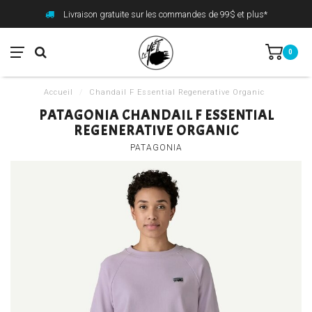
Livraison gratuite sur les commandes de 99$ et plus*
0
Accueil
/
Chandail F Essential Regenerative Organic
PATAGONIA CHANDAIL F ESSENTIAL
REGENERATIVE ORGANIC
PATAGONIA