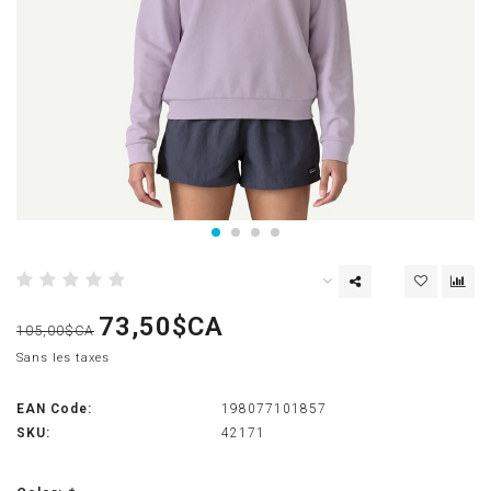
73,50$CA
105,00$CA
Sans les taxes
EAN Code:
198077101857
SKU:
42171