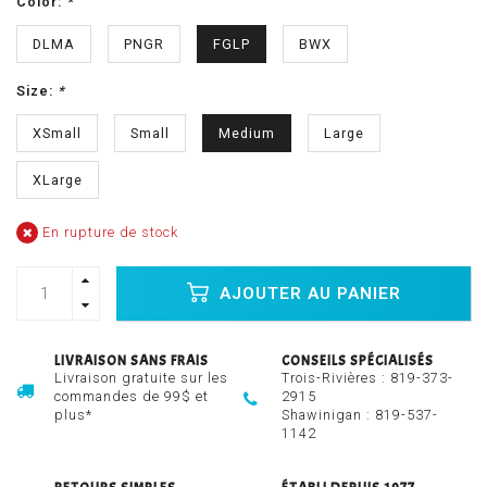
Color:
*
DLMA
PNGR
FGLP
BWX
Size:
*
XSmall
Small
Medium
Large
XLarge
En rupture de stock
AJOUTER AU PANIER
LIVRAISON SANS FRAIS
CONSEILS SPÉCIALISÉS
Livraison gratuite sur les
Trois-Rivières :
819-373-
commandes de 99$ et
2915
plus*
Shawinigan :
819-537-
1142